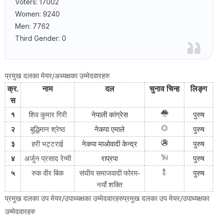
Voters: 17002
Women: 9240
Men: 7762
Third Gender: 0
प्रमुख दलका मेयर/अध्यक्षका उम्मेदवारहरु
क्र
.
नाम
दल
चुनाव
चिन्ह
लिङ्ग
स
१
शिव कुमार गिरी
नेपाली
कांग्रेस
पुरुष
बुद्धिमान श्रेष्ठ
२
नेकपा
एमाले
पुरुष
३
हरी भट्टराई
नेकपा
माओवादी
केन्द्र
पुरुष
४
अर्जुन प्रसाद रेग्मी
राप्रपा
पुरुष
५
रुक वीर बिक
संघीय समाजवादी फोरम-
पुरुष
नयाँ शक्ति
प्रमुख दलका उप मेयर/उपाध्यक्षका उम्मेदवारहरुप्रमुख दलका उप मेयर/उपाध्यक्षका
उम्मेदवारहरु