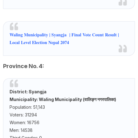
Waling Municipality | Syangja | Final Vote Count Result |
Local Level Election Nepal 2074
Province No. 4:
District: Syangja
Municipality: Waling Municipality (वालिङ्ग नगरपालिका)
Population: 51,143
Voters: 31294
Women: 16756
Men: 14538
Third Gender: 0