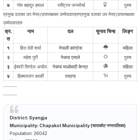
गोम बहादुर हमाल
राष्ट्रिय जनमोर्चा
पुरुष
७
प्रमुख दलका उप मेयर/उपाध्यक्षका उम्मेदवारहरुप्रमुख दलका उप मेयर/उपाध्यक्षका
उम्मेदवारहरु
क्र
.
नाम
दल
चुनाव
चिन्ह
लिङ्ग
स
१
हिरा देवी शर्मा
नेपाली
कांग्रेस
महिला
पुरुष
२
महेश पुरी
नेकपा
एमाले
३
ईश्वरी सिग्देल अर्याल
नेकपा
माओवादी
केन्द्र
महिला
पुरुष
४
हिक्मतजंग कार्की
राप्रपा
...........
...........
District: Syangja
Municipality: Chapakot Municipality (चापाकोट नगरपालिका)
Population: 26042