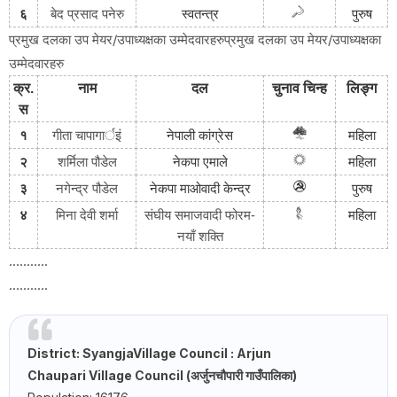
६
बेद प्रसाद पनेरु
स्वतन्त्र
पुरुष
प्रमुख दलका उप मेयर/उपाध्यक्षका उम्मेदवारहरुप्रमुख दलका उप मेयर/उपाध्यक्षका
उम्मेदवारहरु
क्र
.
नाम
दल
चुनाव
चिन्ह
लिङ्ग
स
चापागार्इं
१
गीता
नेपाली
कांग्रेस
महिला
२
शर्मिला पौडेल
नेकपा
एमाले
महिला
३
नगेन्द्र पौडेल
नेकपा
माओवादी
केन्द्र
पुरुष
४
मिना देवी शर्मा
संघीय समाजवादी फोरम-
महिला
नयाँ शक्ति
...........
...........
District: Syangja
Village Council
: Arjun
Chaupari
Village Council
(अर्जुनचौपारी गाउँपालिका)