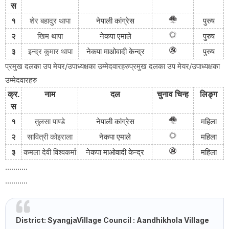
स
१
शेर बहादुर थापा
नेपाली
कांग्रेस
पुरुष
खिम थापा
२
नेकपा
एमाले
पुरुष
३
इन्द्र कुमार थापा
नेकपा
माओवादी
केन्द्र
पुरुष
प्रमुख दलका उप मेयर/उपाध्यक्षका उम्मेदवारहरुप्रमुख दलका उप मेयर/उपाध्यक्षका
उम्मेदवारहरु
क्र
.
नाम
दल
चुनाव
चिन्ह
लिङ्ग
स
१
तुलसा पाण्डे
नेपाली
कांग्रेस
महिला
२
सावित्री कोइराला
नेकपा
एमाले
महिला
३
कमला देवी विश्वकर्मा
नेकपा
माओवादी
केन्द्र
महिला
...........
...........
District: Syangja
Village Council
: Aandhikhola
Village