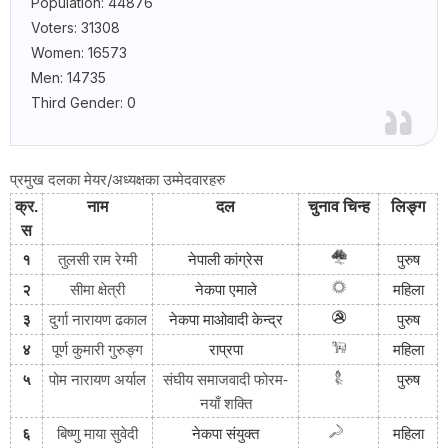
Population: 44876
Voters: 31308
Women: 16573
Men: 14735
Third Gender: 0
प्रमुख दलका मेयर/अध्यक्षका उम्मेदवारहरु
क्र
.
नाम
दल
चुनाव
चिन्ह
लिङ्ग
स
१
तुलसी राम रेग्मी
नेपाली
कांग्रेस
पुरुष
२
सीमा क्षेत्री
नेकपा
एमाले
महिला
३
दुर्गा नारायण ढकाल
नेकपा
माओवादी
केन्द्र
पुरुष
४
पूर्ण कुमारी गुरुङ्ग
राप्रपा
महिला
५
पोम नारायण अर्याल
संघीय समाजवादी फोरम-
पुरुष
नयाँ शक्ति
६
बिष्णु माया सुवेदी
नेकपा संयुक्त
महिला