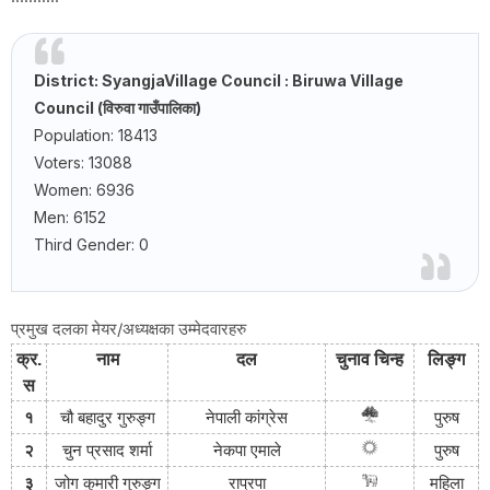
District: Syangja
Village Council
: Biruwa
Village
Council
(विरुवा गाउँपालिका)
Population: 18413
Voters: 13088
Women: 6936
Men: 6152
Third Gender: 0
प्रमुख दलका मेयर/अध्यक्षका उम्मेदवारहरु
क्र
.
नाम
दल
चुनाव
चिन्ह
लिङ्ग
स
१
चौ बहादुर गुरुङ्ग
नेपाली
कांग्रेस
पुरुष
२
चुन प्रसाद शर्मा
नेकपा
एमाले
पुरुष
३
जोग कुमारी गुरुङ्ग
राप्रपा
महिला