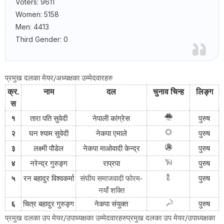
Voters: 9611
Women: 5158
Men: 4413
Third Gender: 0
प्रमुख दलका मेयर/अध्यक्षका उम्मेदवारहरु
क्र
.
नाम
दल
चुनाव
चिन्ह
लिङ्ग
स
१
तारा पति सुवेदी
नेपाली
कांग्रेस
पुरुष
२
घन श्याम सुवेदी
नेकपा
एमाले
पुरुष
३
लक्ष्मी पौडेल
नेकपा
माओवादी
केन्द्र
पुरुष
४
नरेन्द्र गुरुङ्ग
राप्रपा
पुरुष
५
रन बहादुर विश्वकर्मा
संघीय समाजवादी फोरम-
पुरुष
नयाँ शक्ति
६
चित्र बहादुर गुरुङ्ग
नेकपा संयुक्त
पुरुष
प्रमुख दलका उप मेयर/उपाध्यक्षका उम्मेदवारहरुप्रमुख दलका उप मेयर/उपाध्यक्षका