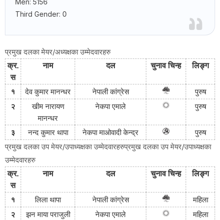
Men: 5156
Third Gender: 0
प्रमुख दलका मेयर/अध्यक्षका उम्मेदवारहरु
क्र
.
नाम
दल
चुनाव
चिन्ह
लिङ्ग
स
१
देव कुमार मानन्धर
नेपाली
कांग्रेस
पुरुष
२
खीम नारायण
नेकपा
एमाले
पुरुष
मानन्धर
३
नन्द कुमार थापा
नेकपा
माओवादी
केन्द्र
पुरुष
प्रमुख दलका उप मेयर/उपाध्यक्षका उम्मेदवारहरुप्रमुख दलका उप मेयर/उपाध्यक्षका
उम्मेदवारहरु
क्र
.
नाम
दल
चुनाव
चिन्ह
लिङ्ग
स
१
लिला थापा
नेपाली
कांग्रेस
महिला
२
झन माया पराजुली
नेकपा
एमाले
महिला