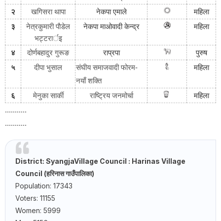
२
खगिसरा थापा
नेकपा
एमाले
महिला
३
नेत्रकुमारी पाैडेल
नेकपा
माओवादी
केन्द्र
महिला
भट्टरार्इ
४
दोर्णबहादुर गुरूङ
राप्रपा
पुरुष
५
दीपा भुसाल
संघीय समाजवादी फोरम-
महिला
नयाँ शक्ति
६
मेनुका सार्की
राष्ट्रिय जनमोर्चा
महिला
...........
...........
District: Syangja
Village Council
: Harinas Village
Council (हरिनास गाउँपालिका)
Population: 17343
Voters: 11155
Women: 5999