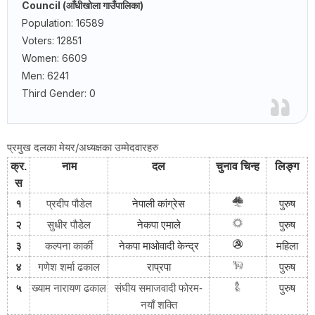
Council
(आँधीखोला गाउँपालिका)
Population: 16589
Voters: 12851
Women: 6609
Men: 6241
Third Gender: 0
प्रमुख दलका मेयर/अध्यक्षका उम्मेदवारहरु
क्र
.
नाम
दल
चुनाव
चिन्ह
लिङ्ग
स
१
प्रदीप पौडेल
नेपाली
कांग्रेस
पुरुष
२
सुधीर पौडेल
नेकपा
एमाले
पुरुष
३
कल्पना कार्की
नेकपा
माओवादी
केन्द्र
महिला
४
गणेश शर्मा ढकाल
राप्रपा
पुरुष
५
ख्याम नारायण ढकाल
संघीय समाजवादी फोरम-
पुरुष
नयाँ शक्ति