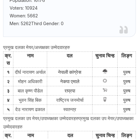
Population: 16176
Voters: 10924
Women: 5662
Men: 5262Third Gender: 0
प्रमुख दलका मेयर/अध्यक्षका उम्मेदवारहरु
क्र
.
नाम
दल
चुनाव
चिन्ह
लिङ्ग
स
१
दीर्घ नारायण अर्याल
नेपाली
कांग्रेस
पुरुष
२
मोहन अधिकारी
नेकपा
एमाले
पुरुष
३
बाल कृष्ण पौडेल
राप्रपा
पुरुष
राष्ट्रिय जनमोर्चा
४
भुवन सिंह बिक
पुरुष
५
देउ नारायण ढकाल
स्वतन्त्र
पुरुष
प्रमुख दलका उप मेयर/उपाध्यक्षका उम्मेदवारहरुप्रमुख दलका उप मेयर/उपाध्यक्षका
उम्मेदवारहरु
क्र
.
नाम
दल
चुनाव
चिन्ह
लिङ्ग