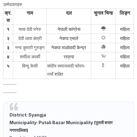
उम्मेदवारहरु
क्र
.
नाम
दल
चुनाव
चिन्ह
लिङ्ग
स
१
माया देवी पनेरु
नेपाली
कांग्रेस
महिला
२
देवी थापा क्षेत्री
नेकपा
एमाले
महिला
३
नन्द कुमारी गुरुङ्ग
नेकपा
माओवादी
केन्द्र
महिला
४
शर्मीला कार्की
राप्रपा
महिला
५
बिन्दू केसी
संघीय समाजवादी फोरम-
महिला
नयाँ शक्ति
...........
...........
District: Syangja
Municipality: Putali Bazar Municipality (पुतली बजार
नगरपालिका)