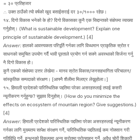
= ३० प्रतिहजार
∴ उक्त ठाउँको त्यो वर्षको खुद बसाईसराई दर ३०/१००० रहेछ।
१४. दिगो विकास भनेको के हो? दिगो विकासका कुनै एक सिद्दान्तको संक्षेपमा व्याख्या
गर्नुहोस्। (What is sustainable development? Explain one
principle of sustainable development.) [4]
Answer:
हालको आवस्यकता परिपूर्ति गर्नका लागि विध्धमान प्राकृतिक स्रोत र
साधनको समुचित उपयोग गर्दै भावी पूस्ताले प्रयोग गर्न सक्ने अवस्थाको सिर्जना गर्नु
नै दिगो विकास हो।
कुनै एकको संक्षेपमा उत्तर लेखेमा - मानव स्रोत विकास/जनसहभागिता परिचालन/
सांस्कृतिक सम्पदाको संरक्षण। [आफ्नै शैलीमा मिलाएर लेख्नुहोला।]
१५. हिमाली प्रदेशको पारिस्थितिक पद्दतिमा परेका असरहरुलाई तपाई कसरी
न्यूनीकरण गर्नुहुन्छ? सुझाव दिनुहोस्। (How do you minimize the
effects on ecosystem of mountain region? Give suggestions.)
[4]
Answer:
हिमाली प्रदेशको पारिस्थितिक पद्दतिमा परेका असरहरुलाई न्यूनीकरण
गर्नका लागि मुख्यतय सापेक्ष संरक्षण गर्ने, पारिस्थितिक पद्दतिलाई कम नोक्सान गरी
गतिविधि गर्ने, इन्धनको विकल्पमा अन्य स्रोतमा प्रोत्साहन गर्ने, अवैध चोरी शिकारी