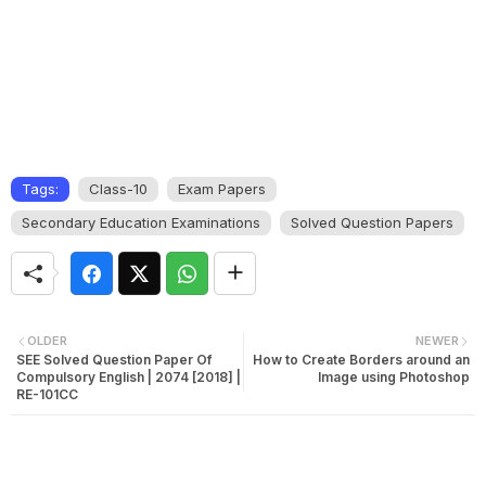
Tags:
Class-10
Exam Papers
Secondary Education Examinations
Solved Question Papers
OLDER
NEWER
SEE Solved Question Paper Of
How to Create Borders around an
Compulsory English | 2074 [2018] |
Image using Photoshop
RE-101CC