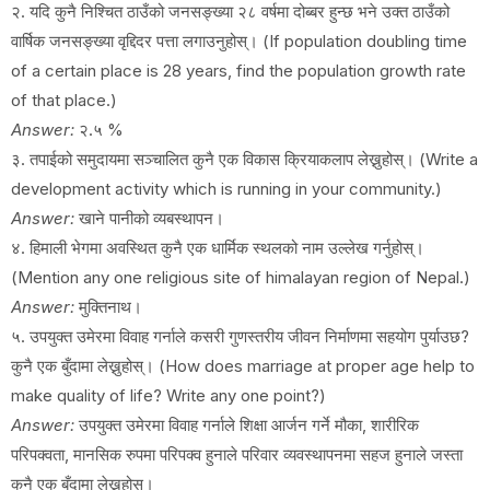
२. यदि कुनै निश्चित ठाउँको जनसङ्ख्या २८ वर्षमा दोब्बर हुन्छ भने उक्त ठाउँको
वार्षिक जनसङ्ख्या वृद्दिदर पत्ता लगाउनुहोस्। (If population doubling time
of a certain place is 28 years, find the population growth rate
of that place.)
Answer:
२.५ %
३. तपाईको समुदायमा सञ्चालित कुनै एक विकास क्रियाकलाप लेख्नुहोस्। (Write a
development activity which is running in your community.)
Answer:
खाने पानीको व्यबस्थापन।
४. हिमाली भेगमा अवस्थित कुनै एक धार्मिक स्थलको नाम उल्लेख गर्नुहोस्।
(Mention any one religious site of himalayan region of Nepal.)
Answer:
मुक्तिनाथ।
५. उपयुक्त उमेरमा विवाह गर्नाले कसरी गुणस्तरीय जीवन निर्माणमा सहयोग पुर्याउछ?
कुनै एक बुँदामा लेख्नुहोस्। (How does marriage at proper age help to
make quality of life? Write any one point?)
Answer:
उपयुक्त उमेरमा विवाह गर्नाले शिक्षा आर्जन गर्ने मौका, शारीरिक
परिपक्वता, मानसिक रुपमा परिपक्व हुनाले परिवार व्यवस्थापनमा सहज हुनाले जस्ता
कुनै एक बुँदामा लेख्नुहोस्।