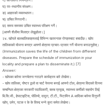
ग) आगोलागी नियन्त्रण।
घ) पर-स्थानीय संरक्षण।
ङ) आहारको व्यवस्थापन।
च) उचित निगरानी।
छ) समय समयमा उचित स्वास्थ्य परिक्षण गर्ने।
[आफ्नै शैलीमा मिलाएर लेख्नुहोला।]
२४. खोपले बालबालिकाहरुलाई विभिन्न खतरनाक रोगहरुबाट बचाउँछ। खोप
तालिकाको योजना बनाएर आफ्नो क्षेत्रमा प्रचार-प्रसार गर्ने योजना बनाउनुहोस्।
(Immunization saves the life of the children from different
diseases. Prepare the schedule of immunization in your
locality and prepare a plan to disseminate it.) [7]
Answer:
- खोपका बारेमा जनचेतना गराउने कार्यक्रम बारे लेखेमा।
- खोप तालिका, पोष्टर ठूलो वा चार्ट पेपरमा बनाई आफ्नो टोल, क्षेत्रमा विदाको दिनमा
सम्बन्धित क्षेत्रका सरकारी पदाधिकारी, क्लब प्रमूख, स्वास्थ्य कर्मीको सहयोग लिई
बि.सि.जी., हेपाटाइटिस, पोलियो, दादुरा, टी.टी., भिटामिन A आदिका बारेमा दिनुपर्ने
खोप, उमेर, पटक र के के विरुद्द भन्ने कुरा समेत लेखेमा।