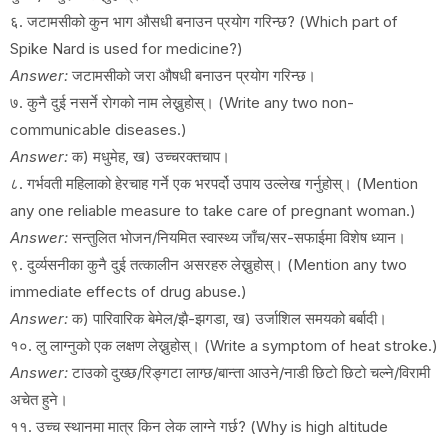
६. जटामसीको कुन भाग औसधी बनाउन प्रयोग गरिन्छ? (Which part of
Spike Nard is used for medicine?)
Answer:
जटामसीको जरा औषधी बनाउन प्रयोग गरिन्छ।
७. कुनै दुई नसर्ने रोगको नाम लेख्नुहोस्। (Write any two non-
communicable diseases.)
Answer:
क) मधुमेह, ख) उच्चरक्तचाप।
८. गर्भवती महिलाको हेरचाह गर्ने एक भरपर्दो उपाय उल्लेख गर्नुहोस्। (Mention
any one reliable measure to take care of pregnant woman.)
Answer:
सन्तुलित भोजन/नियमित स्वास्थ्य जाँच/सर-सफाईमा विशेष ध्यान।
९. दुर्व्यसनीका कुनै दुई तत्कालीन असरहरु लेख्नुहोस्। (Mention any two
immediate effects of drug abuse.)
Answer:
क) पारिवारिक बेमेल/झै-झगडा, ख) उर्जाशिल समयको बर्बादी।
१०. लु लाग्नुको एक लक्षण लेख्नुहोस्। (Write a symptom of heat stroke.)
Answer:
टाउको दुख्छ/रिङ्गटा लाग्छ/बान्ता आउने/नाडी छिटो छिटो चल्ने/विरामी
अचेत हुने।
११. उच्च स्थानमा मात्र किन लेक लाग्ने गर्छ? (Why is high altitude