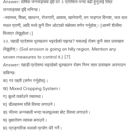
Answer:
वार्षिक जनसङ्ख्या वृद्दी दर २ प्रतिशत भन्दा बढी हुनुलाई तिव्र
जनसङ्ख्या वृद्दि भनिन्छ।
-स्वास्थ्य, शिक्षा, खाधन्न, रोजगारी, आवास, खानेपानी, वन जङ्गल विनाश, जल थल
स्थल प्राणी, आदि मध्ये कुनै तिन ओटाको संक्षेपमा वर्णन गर्नुहोस्। [आफ्नै शैलीमा
मिलाएर लेख्नुहोला।]
२२. पहाडी प्रदेशमा भूस्खलन भइरहेको पाइन्छ? यसलाई रोक्न कुनै सात उपायहरु
लेख्नुहोस्। (Soil erosion is going on hilly region. Mention any
seven measures to control it.) [7]
Answer:
पहाडी प्रदेशमा भइरहेको भूस्खलन रोक्न निम्न सात उपायहरु अपनाउन
सकिन्छ:
क) गर पद्दती (वर्णन गर्नुहोस्)।
ख) Mixed Cropping System।
ग) कूलो तर्काउने व्यवस्था।
घ) डीलहरुमा घाँसे विरुवा लगाउने।
ङ) भीरमा अन्नबाली भन्दा फलफूलका बोट विरुवा लगाउने।
च) वृक्षारोपण व्यापक बनाउने।
छ) प्राङ्गारिक मलको प्रयोग धेरै गर्ने।