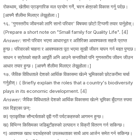
रोकथाम, खेतीमा प्राङ्गारिक मल प्रयोग गर्ने, चरन क्षेत्रको विकास गर्नु पर्दछ।
[आफ्नै शैलीमा मिलाएर लेख्नुहोला।]
१६. 'गुणस्तरीय जीवनको लागि सानो परिवार' विषयमा छोटो टिप्पणी तयार पार्नुहोस्।
(Prepare a short note on "Small family for Quality Life". [4]
Answer:
सानो परिवार भएमा आधारभूत र अतिरिक्त आवश्यकता सहजै प्राप्त
हुन्छ। परिवारको चाहना र आवश्यकता पूरा भएमा सुखी जीवन यापन गर्न मद्दत पुग्दछ।
साधन र स्रोतको सहजै आपूर्ति अनि आउने सन्ततिको पनि गुणस्तरीय जीवन जीउन
आधार तयार हुन्छ। [आफ्नै शैलीमा मिलाएर लेख्नुहोला।]
१७. जैविक विविधताले देशको आर्थिक विकासमा खेल्ने भूमिकाको छोटकरीमा चर्चा
गर्नुहोस्। ( Briefly explain the roles that a country's biodiversity
plays in its economic development. [4]
Answer:
जैविक विविधताले देशको आर्थिक विकासमा खेल्ने भूमिका बुँदागत रुपमा
तल दिइएका छन्:
क) प्राकृतिक सौन्दर्यताको वृद्दी गरी पर्यटकहरुको आगमन हुन्छ।
ख) विभिन्न किसिमका जडिबुटीहरुको उत्पादन र विक्री वितरण गर्न सकिन्छ।
ग) आवश्यक खाध पदार्थहरुको उपलब्धताका साथै आय आर्जन समेत गर्न सकिन्छ।