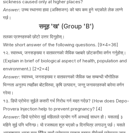
sickness caused only at higher places?
Answer:
उच्च स्थानमा हावा (अक्सिजन) को चाप कम हुने भएकोले लेक लाग्ने
गर्छ।
समूह 'ख' (Group 'B')
तलका प्रश्नहरुको छोटो उत्तर दिनुहोस्।
Write short answer of the following questions. [9x4=36]
१२. स्वास्थ्य, जनसङ्ख्या र वातावरणको जैविक पक्षबारे छोटकरीमा वर्णन गर्नुहोस्।
(Explain in brief of biological aspect of health, population and
environment.) [2+2=4]
Answer:
स्वास्थ्य, जनसङ्ख्या र वातावरणको जैविक पक्ष सम्बन्धी भौगोलिक
भिन्नता अनुरुप त्यहाँका बोटविरुवा, कृषि उत्पादन, जन्तु जनावरहरुको बारेमा वर्णन
गरेमा।
१३. डिपो प्रोभेरा सुईले कसरी गर्भ निरोध गर्न मद्दत गर्दछ? (How does Depo-
Provera Injection help to prevent pregnancy? [4]
Answer:
डिपो प्रोभेरा सुई महिलाले प्रयोग गर्ने अस्थाई साधन हो। यसलाई ३
महिने सुई पनि भनिन्छ। यो रजश्वला शुरु भएको ७ दिनभित्र लगाउनु पर्छ। यसले
अण्डाशयमा अण्डा बन्न दिँदैन साथै पाठेघरमा म्यूकस बढाएर वीर्यलाई पाठेघरमा जान